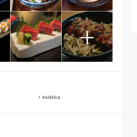
+
Asiática