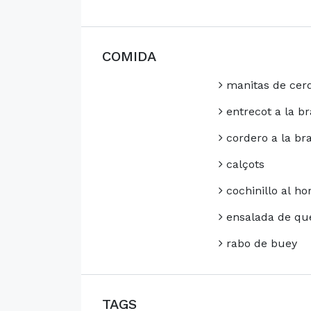
COMIDA
manitas de cer
entrecot a la br
cordero a la br
calçots
cochinillo al ho
ensalada de qu
rabo de buey
TAGS