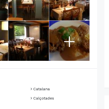
+
Catalana
Calçotades