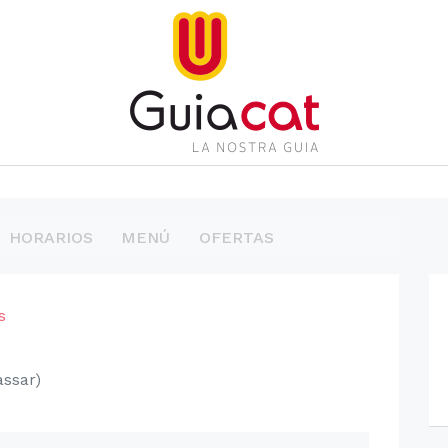
HORARIOS
MENÚ
OFERTAS
s
assar)