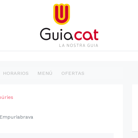
HORARIOS
MENÚ
OFERTAS
púries
7 Empuriabrava