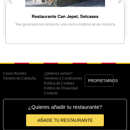
Restaurante Can Jepet, Setcases
Tres generaciones sirviendo una cocina tradicional de montaña
Casas Rurales
¿Quiénes somos?
Turismo de Cataluña
Términos y Condiciones
PROPIETARIOS
Política de Cookies
Política de Privacidad
Contacto
¿Quieres añadir tu restaurante?
AÑADE TU RESTAURANTE