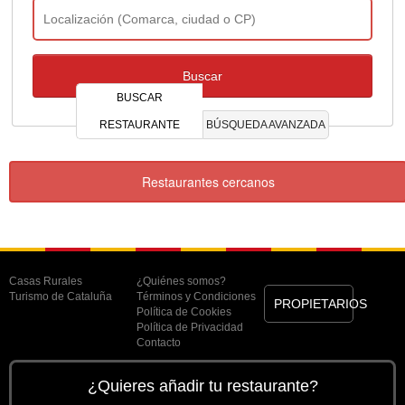
BUSCAR
RESTAURANTE
BÚSQUEDA AVANZADA
Restaurantes cercanos
Casas Rurales
¿Quiénes somos?
Turismo de Cataluña
Términos y Condiciones
PROPIETARIOS
Política de Cookies
Política de Privacidad
Contacto
¿Quieres añadir tu restaurante?