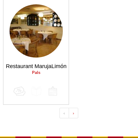
Restaurant MarujaLimón
Pals
‹
›