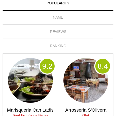
POPULARITY
NAME
REVIEWS
RANKING
9
.2
8
.4
Marisqueria Can Ladis
Arrosseria S'Olivera
Sant Fruitós de Bages
Olot