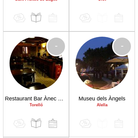
-
-
Restaurant Bar Ànec Mut - Casa de Menjars (Antic Tse-Tse)
Museu dels Àngels
Torelló
Alella