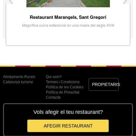
Restaurant Marangels, Sant Gregori
Magnífica cuina estacional en una masia del segle XVIII
Allotjaments Rurals
Qui som?
Catalunya turisme
Termes i Condicions
PROPIETARIS
Política de les Cookies
Política de Privacitat
Contacte
Vols afegir el teu restaurant?
AFEGIR RESTAURANT