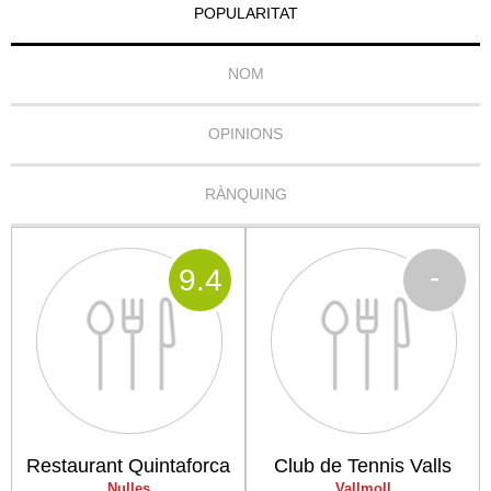
POPULARITAT
NOM
OPINIONS
RÀNQUING
-
9
.4
Restaurant Quintaforca
Club de Tennis Valls
Nulles
Vallmoll