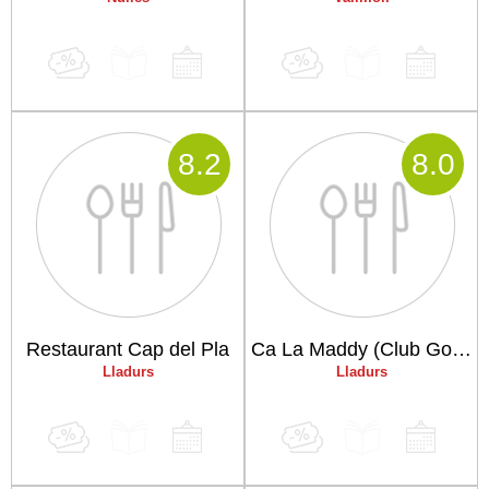
8
.2
8
.0
Restaurant Cap del Pla
Ca La Maddy (Club Golf Ribera Salada)
Lladurs
Lladurs