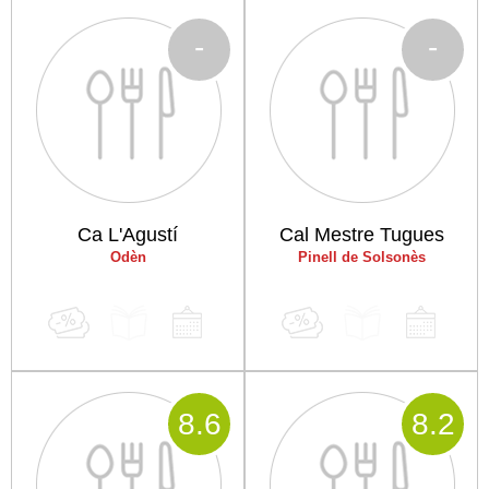
-
-
Ca L'Agustí
Cal Mestre Tugues
Odèn
Pinell de Solsonès
8
.6
8
.2