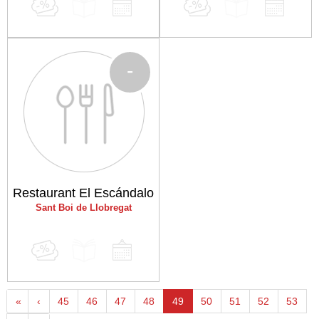
-
Restaurant El Escándalo
Sant Boi de Llobregat
«
‹
45
46
47
48
49
50
51
52
53