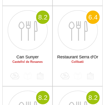
8
.2
6
.4
Can Sunyer
Restaurant Serra d'Or
Castellví de Rosanes
Collbató
8
.2
8
.2