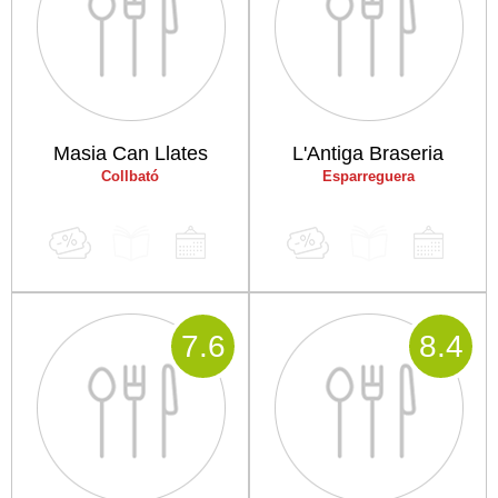
Masia Can Llates
L'Antiga Braseria
Collbató
Esparreguera
7
.6
8
.4